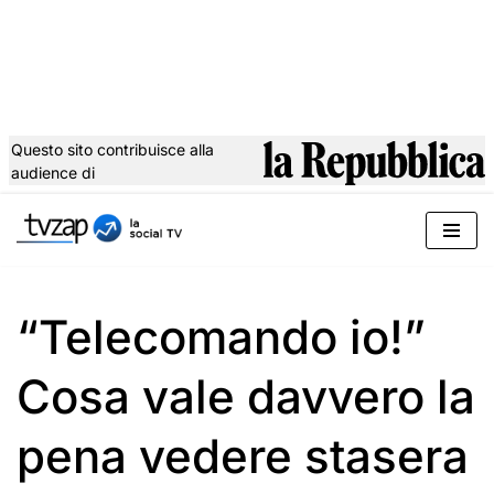
Questo sito contribuisce alla
audience di
Vai
al
contenuto
“Telecomando io!”
Cosa vale davvero la
pena vedere stasera