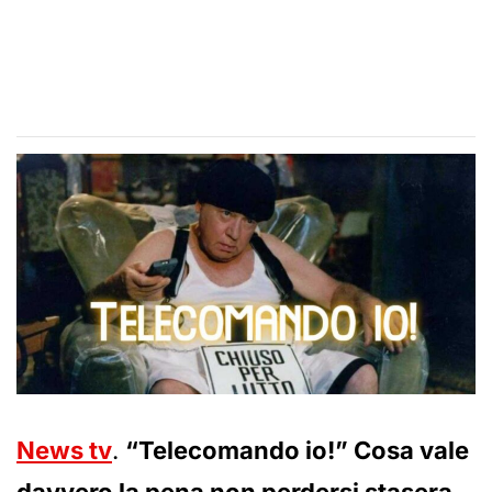
News tv
.
“Telecomando io!” Cosa vale