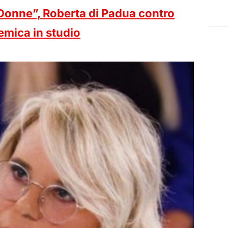
Donne”, Roberta di Padua contro
emica in studio