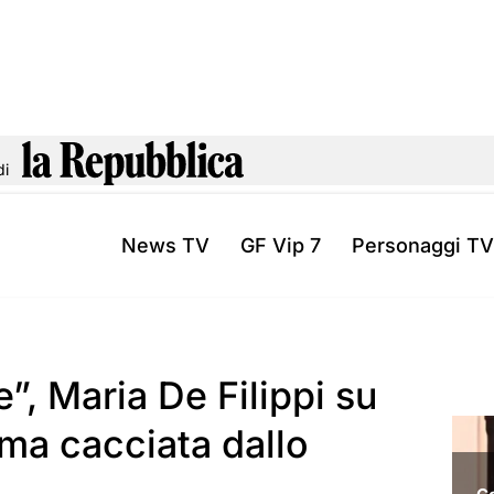
di
News TV
GF Vip 7
Personaggi TV
, Maria De Filippi su
dama cacciata dallo