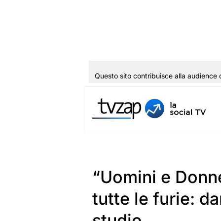
Questo sito contribuisce alla audience 
Vai
al
contenuto
“Uomini e Donne”
tutte le furie: 
studio