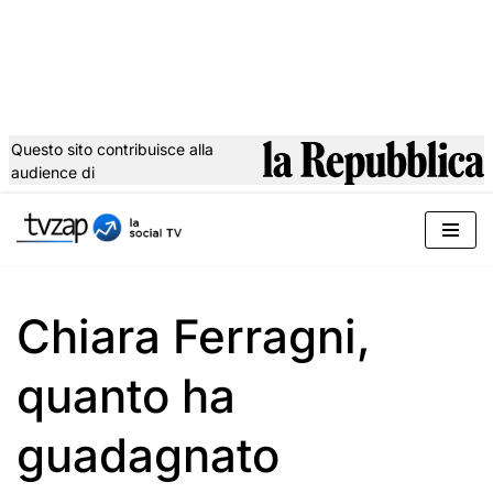
Questo sito contribuisce alla
audience di
Vai
al
contenuto
Chiara Ferragni,
quanto ha
guadagnato