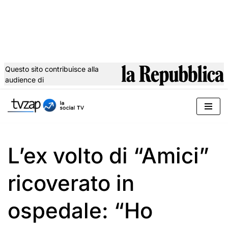
Questo sito contribuisce alla
audience di
Vai
al
contenuto
L’ex volto di “Amici”
ricoverato in
ospedale: “Ho