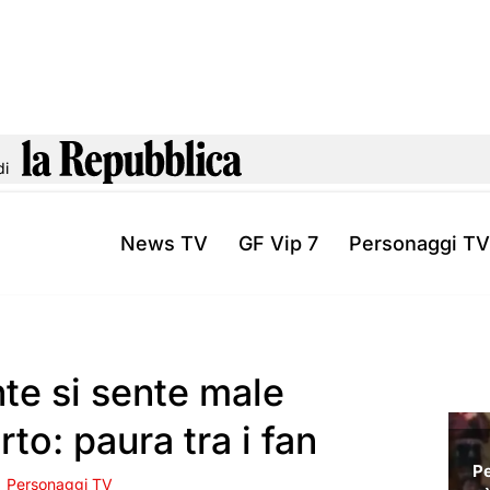
di
News TV
GF Vip 7
Personaggi TV
nte si sente male
to: paura tra i fan
Personaggi TV