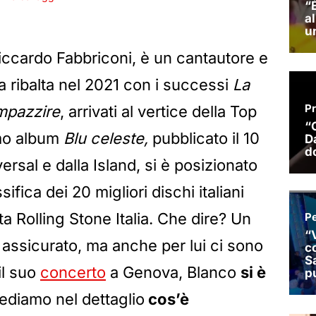
iccardo Fabbriconi, è un cantautore e
lla ribalta nel 2021 con i successi
La
impazzire
, arrivati al vertice della Top
imo album
Blu celeste,
pubblicato il 10
rsal e dalla Island, si è posizionato
sifica dei 20 migliori dischi italiani
ista Rolling Stone Italia. Che dire? Un
assicurato, ma anche per lui ci sono
il suo
concerto
a Genova, Blanco
si è
ediamo nel dettaglio
cos’è