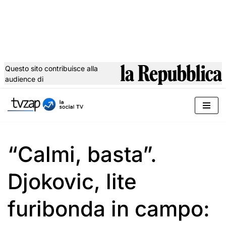
Questo sito contribuisce alla
audience di
Vai
al
contenuto
“Calmi, basta”.
Djokovic, lite
furibonda in campo: