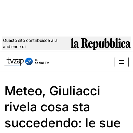
Questo sito contribuisce alla
audience di
Vai
al
contenuto
Meteo, Giuliacci
rivela cosa sta
succedendo: le sue