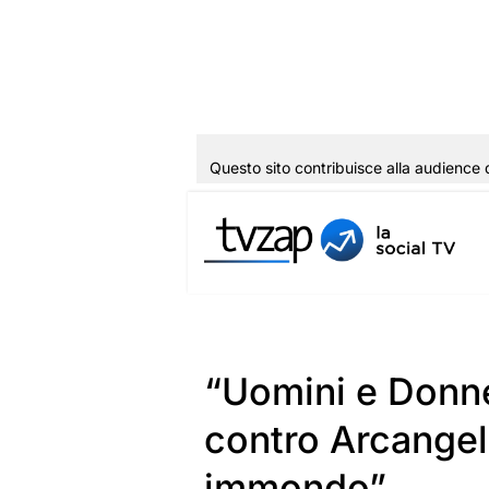
Questo sito contribuisce alla audience 
Vai
al
contenuto
“Uomini e Donne
contro Arcangel
immondo”