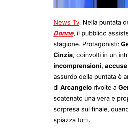
News Tv
. Nella puntata 
Donne
, il pubblico assis
stagione. Protagonisti:
G
Cinzia
, coinvolti in un in
incomprensioni
,
accuse
assurdo della puntata è arr
di
Arcangelo
rivolte a
Ge
scatenato una vera e prop
sorpresa sul finale, qua
spiazza tutti.