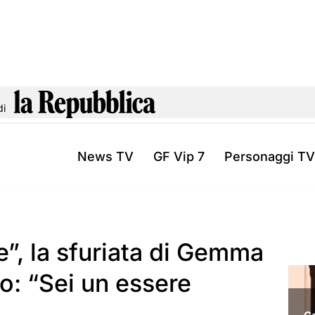
di
News TV
GF Vip 7
Personaggi TV
”, la sfuriata di Gemma
o: “Sei un essere