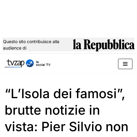
Questo sito contribuisce alla
audience di
Vai
al
contenuto
“L’Isola dei famosi”,
brutte notizie in
vista: Pier Silvio non