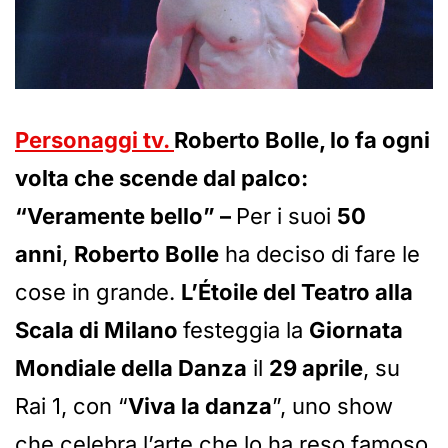
Personaggi tv.
Roberto Bolle, lo fa ogni
volta che scende dal palco:
“Veramente bello” –
Per i suoi
50
anni
,
Roberto Bolle
ha deciso di fare le
cose in grande.
L’Étoile del Teatro alla
Scala di Milano
festeggia la
Giornata
Mondiale della Danza
il
29 aprile
, su
Rai 1, con “
Viva la danza
”, uno show
che celebra l’arte che lo ha reso famoso