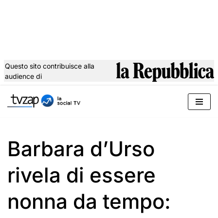
Questo sito contribuisce alla
audience di
Vai
al
contenuto
Barbara d’Urso
rivela di essere
nonna da tempo: