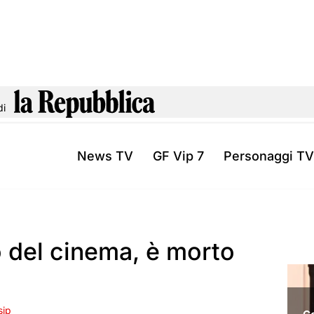
di
News TV
GF Vip 7
Personaggi TV
 del cinema, è morto
sip