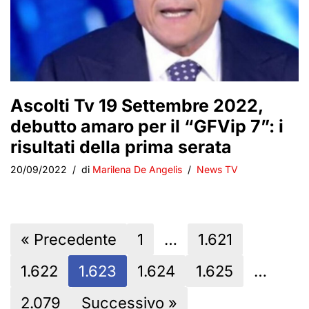
Ascolti Tv 19 Settembre 2022,
debutto amaro per il “GFVip 7”: i
risultati della prima serata
20/09/2022
di
Marilena De Angelis
News TV
« Precedente
1
…
1.621
1.622
1.623
1.624
1.625
…
2.079
Successivo »