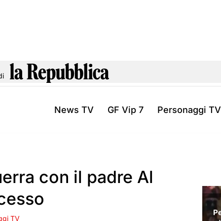
di
News TV
GF Vip 7
Personaggi TV
uerra con il padre Al
ccesso
ggi TV