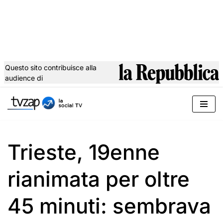
Questo sito contribuisce alla
audience di
Vai
al
contenuto
Trieste, 19enne
rianimata per oltre
45 minuti: sembrava