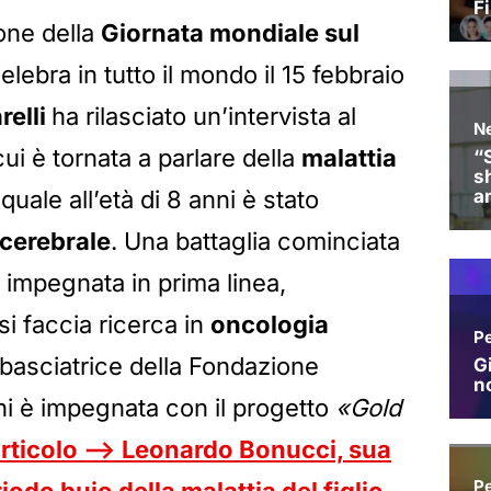
one della
Giornata mondiale sul
celebra in tutto il mondo il 15 febbraio
relli
ha rilasciato un’intervista al
 cui è tornata a parlare della
malattia
l quale all’età di 8 anni è stato
cerebrale
. Una battaglia cominciata
 impegnata in prima linea,
i faccia ricerca in
oncologia
basciatrice della Fondazione
i è impegnata con il progetto
«Gold
articolo —> Leonardo Bonucci, sua
iodo buio della malattia del figlio