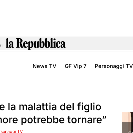
di
News TV
GF Vip 7
Personaggi TV
e la malattia del figlio
more potrebbe tornare”
rsonaggi TV