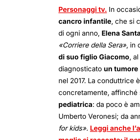
Personaggi tv.
In occasi
cancro infantile
, che si 
di ogni anno,
Elena Santa
«Corriere della Sera»
, in
di suo figlio Giacomo
, a
diagnosticato
un tumore 
nel 2017. La conduttrice è
concretamente, affinché s
pediatrica
: da poco è am
Umberto Veronesi; da ann
for kids»
.
Leggi anche l’
moglie si racconta: il per