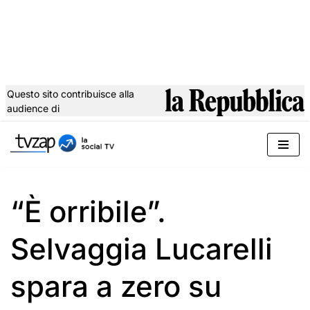
Questo sito contribuisce alla
audience di
Vai
al
contenuto
“È orribile”.
Selvaggia Lucarelli
spara a zero su